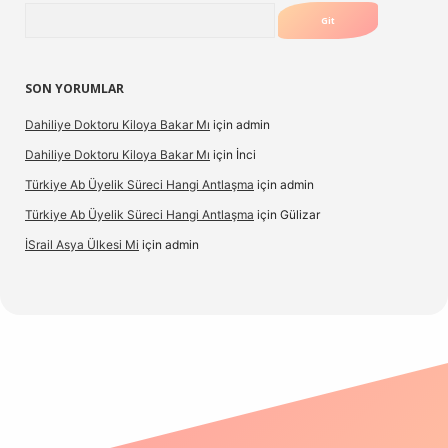
Arama
SON YORUMLAR
Dahiliye Doktoru Kiloya Bakar Mı
için
admin
Dahiliye Doktoru Kiloya Bakar Mı
için
İnci
Türkiye Ab Üyelik Süreci Hangi Antlaşma
için
admin
Türkiye Ab Üyelik Süreci Hangi Antlaşma
için
Gülizar
İSrail Asya Ülkesi Mi
için
admin
d.casino