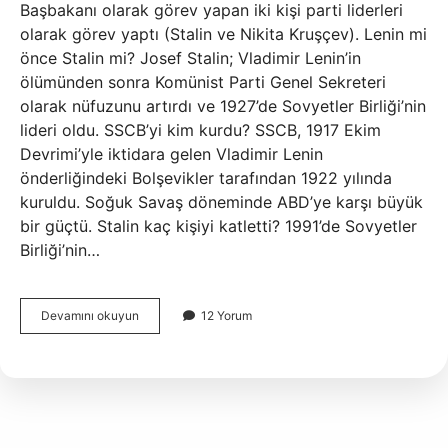
Başbakanı olarak görev yapan iki kişi parti liderleri
olarak görev yaptı (Stalin ve Nikita Kruşçev). Lenin mi
önce Stalin mi? Josef Stalin; Vladimir Lenin’in
ölümünden sonra Komünist Parti Genel Sekreteri
olarak nüfuzunu artırdı ve 1927’de Sovyetler Birliği’nin
lideri oldu. SSCB’yi kim kurdu? SSCB, 1917 Ekim
Devrimi’yle iktidara gelen Vladimir Lenin
önderliğindeki Bolşevikler tarafından 1922 yılında
kuruldu. Soğuk Savaş döneminde ABD’ye karşı büyük
bir güçtü. Stalin kaç kişiyi katletti? 1991’de Sovyetler
Birliği’nin…
2
Devamını okuyun
12 Yorum
Dünya
Savaşında
Sscb
Lideri
Kimdir