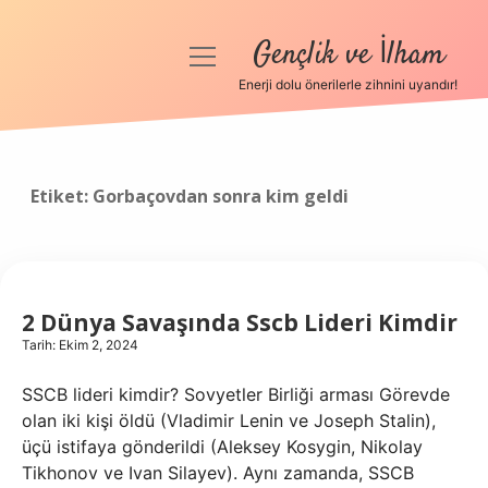
Gençlik ve İlham
menüyü
aç
Enerji dolu önerilerle zihnini uyandır!
Anasayfa
Gizlilik Politikası
Etiket:
Gorbaçovdan sonra kim geldi
Yasal Uyarı
Hakkımızda
2 Dünya Savaşında Sscb Lideri Kimdir
Tarih: Ekim 2, 2024
SSCB lideri kimdir? Sovyetler Birliği arması Görevde
olan iki kişi öldü (Vladimir Lenin ve Joseph Stalin),
üçü istifaya gönderildi (Aleksey Kosygin, Nikolay
Tikhonov ve Ivan Silayev). Aynı zamanda, SSCB