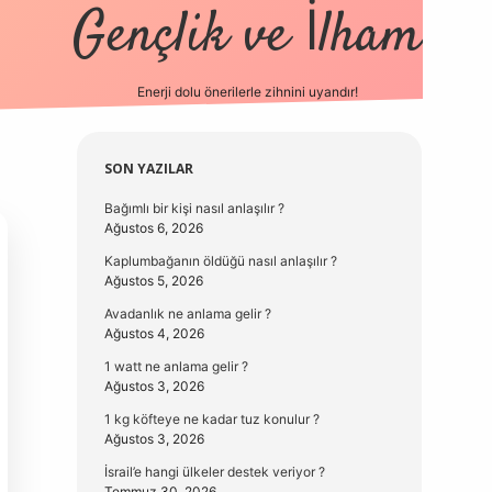
Gençlik ve İlham
Enerji dolu önerilerle zihnini uyandır!
vd.casino
Sidebar
SON YAZILAR
Bağımlı bir kişi nasıl anlaşılır ?
Ağustos 6, 2026
Kaplumbağanın öldüğü nasıl anlaşılır ?
Ağustos 5, 2026
Avadanlık ne anlama gelir ?
Ağustos 4, 2026
1 watt ne anlama gelir ?
Ağustos 3, 2026
1 kg köfteye ne kadar tuz konulur ?
Ağustos 3, 2026
İsrail’e hangi ülkeler destek veriyor ?
Temmuz 30, 2026