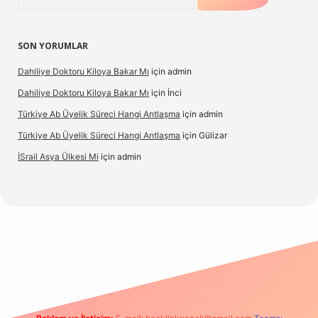
SON YORUMLAR
Dahiliye Doktoru Kiloya Bakar Mı
için
admin
Dahiliye Doktoru Kiloya Bakar Mı
için
İnci
Türkiye Ab Üyelik Süreci Hangi Antlaşma
için
admin
Türkiye Ab Üyelik Süreci Hangi Antlaşma
için
Gülizar
İSrail Asya Ülkesi Mi
için
admin
casino