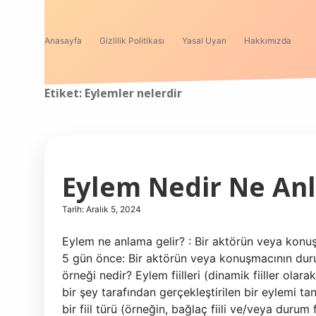
Anasayfa
Gizlilik Politikası
Yasal Uyarı
Hakkımızda
Etiket:
Eylemler nelerdir
Eylem Nedir Ne An
Tarih: Aralık 5, 2024
Eylem ne anlama gelir? : Bir aktörün veya konuş
5 gün önce: Bir aktörün veya konuşmacının duruş
örneği nedir? Eylem fiilleri (dinamik fiiller ola
bir şey tarafından gerçekleştirilen bir eylemi tan
bir fiil türü (örneğin, bağlaç fiili ve/veya durum fi