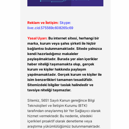
Reklam ve İletişim:
Skype:
live:.cid.575569c608265c69
Yasal Uyarı:
Bu internet sitesi, herhangi bir
marka, kurum veya şahıs şirketi ile hiçbir
bağlantısı bulunmamaktadır. Sitede yalnızca
kendi hazırladığımız makaleler
paylaşılmaktadır. Burada yer alan içerikler
haber niteliği taşımamakta olup, gerçek
kurum ve kişiler hakkında paylaşım
yapılmamaktadır. Gerçek kurum ve kişiler ile
isim benzerlikleri tamamen tesadüfidir.
Sitemizdeki bilgiler taslak halindedir ve
tavsiye niteliği taşımazlar.
Sitemiz, 5651 Sayılı Kanun gereğince Bilgi
Teknolojileri ve İletişim Kurumu (BTK)
tarafından onaylanmış bir Yer Sağlayıcı olarak
hizmet vermektedir. Bu nedenle, sitedeki
içerikleri proaktif olarak denetleme veya
araştırma yükümlülüğümüz bulunmamaktadır.