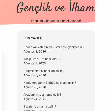
Gençlik ve İlham
Enerji dolu önerilerle zihnini uyandır!
vd.casino
Sidebar
SON YAZILAR
Spor ayakkabının ön kısmı nasıl genişletilir ?
Ağustos 8, 2026
Josip Broz Tito nasıl öldü ?
Ağustos 7, 2026
Bağımlı bir kişi nasıl anlaşılır ?
Ağustos 6, 2026
Kaplumbağanın öldüğü nasıl anlaşılır ?
Ağustos 5, 2026
Avadanlık ne anlama gelir ?
Ağustos 4, 2026
1 watt ne anlama gelir ?
Ağustos 3, 2026