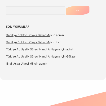
Arama
SON YORUMLAR
Dahiliye Doktoru Kiloya Bakar Mı
için
admin
Dahiliye Doktoru Kiloya Bakar Mı
için
İnci
Türkiye Ab Üyelik Süreci Hangi Antlaşma
için
admin
Türkiye Ab Üyelik Süreci Hangi Antlaşma
için
Gülizar
İSrail Asya Ülkesi Mi
için
admin
d.casino