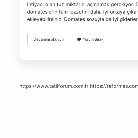
ihtiyacı olan tuz miktarını aşmamak gerekiyor
domateslerin tüm lezzetini daha iyi ortaya çıkar
ekleyebilirsiniz. Domates sosuyla da iyi gider
Tuzsuz
Devamını okuyun
Yorum Bırak
Domates
Konservesi
Olur
Mu
https://www.tatilforum.com.tr
https://reformas.com