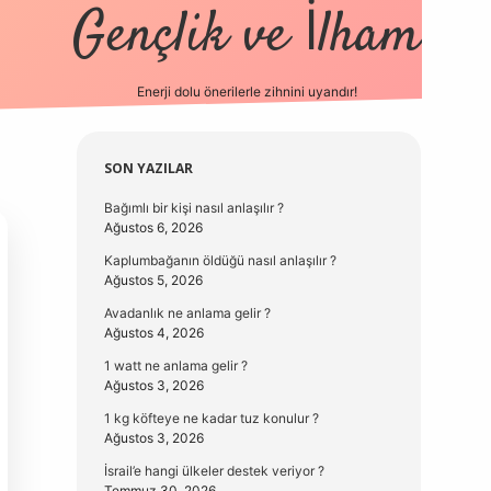
Gençlik ve İlham
Enerji dolu önerilerle zihnini uyandır!
vd.casino
Sidebar
SON YAZILAR
Bağımlı bir kişi nasıl anlaşılır ?
Ağustos 6, 2026
Kaplumbağanın öldüğü nasıl anlaşılır ?
Ağustos 5, 2026
Avadanlık ne anlama gelir ?
Ağustos 4, 2026
1 watt ne anlama gelir ?
Ağustos 3, 2026
1 kg köfteye ne kadar tuz konulur ?
Ağustos 3, 2026
İsrail’e hangi ülkeler destek veriyor ?
Temmuz 30, 2026