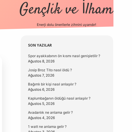
Gençlik ve İlham
Enerji dolu önerilerle zihnini uyandır!
vd.casino
Sidebar
SON YAZILAR
Spor ayakkabının ön kısmı nasıl genişletilir ?
Ağustos 8, 2026
Josip Broz Tito nasıl öldü ?
Ağustos 7, 2026
Bağımlı bir kişi nasıl anlaşılır ?
Ağustos 6, 2026
Kaplumbağanın öldüğü nasıl anlaşılır ?
Ağustos 5, 2026
Avadanlık ne anlama gelir ?
Ağustos 4, 2026
1 watt ne anlama gelir ?
Ağustos 3, 2026