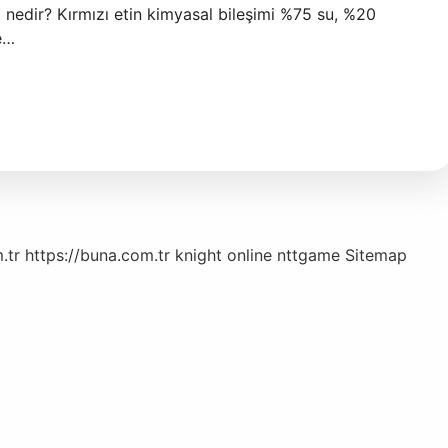
pısı nedir? Kırmızı etin kimyasal bileşimi %75 su, %20
e…
.tr
https://buna.com.tr
knight online
nttgame
Sitemap