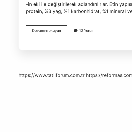
-in eki ile değiştirilerek adlandırılırlar. Etin ya
protein, %3 yağ, %1 karbonhidrat, %1 mineral v
Etin
Devamını okuyun
12 Yorum
Alkin
Mi
https://www.tatilforum.com.tr
https://reformas.com