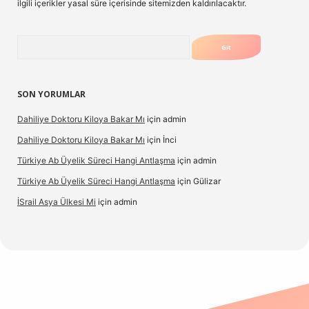
ilgili içerikler yasal süre içerisinde sitemizden kaldırılacaktır.
Arama
SON YORUMLAR
Dahiliye Doktoru Kiloya Bakar Mı
için
admin
Dahiliye Doktoru Kiloya Bakar Mı
için
İnci
Türkiye Ab Üyelik Süreci Hangi Antlaşma
için
admin
Türkiye Ab Üyelik Süreci Hangi Antlaşma
için
Gülizar
İSrail Asya Ülkesi Mi
için
admin
casino