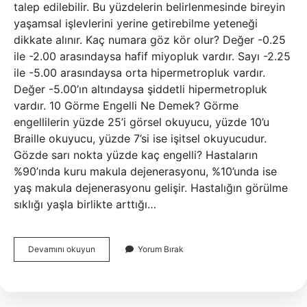
talep edilebilir. Bu yüzdelerin belirlenmesinde bireyin
yaşamsal işlevlerini yerine getirebilme yeteneği
dikkate alınır. Kaç numara göz kör olur? Değer -0.25
ile -2.00 arasındaysa hafif miyopluk vardır. Sayı -2.25
ile -5.00 arasındaysa orta hipermetropluk vardır.
Değer -5.00’ın altındaysa şiddetli hipermetropluk
vardır. 10 Görme Engelli Ne Demek? Görme
engellilerin yüzde 25’i görsel okuyucu, yüzde 10’u
Braille okuyucu, yüzde 7’si ise işitsel okuyucudur.
Gözde sarı nokta yüzde kaç engelli? Hastaların
%90’ında kuru makula dejenerasyonu, %10’unda ise
yaş makula dejenerasyonu gelişir. Hastalığın görülme
sıklığı yaşla birlikte arttığı…
Göz
Devamını okuyun
Yorum Bırak
Numarası
Kaç
Olursa
Engelli