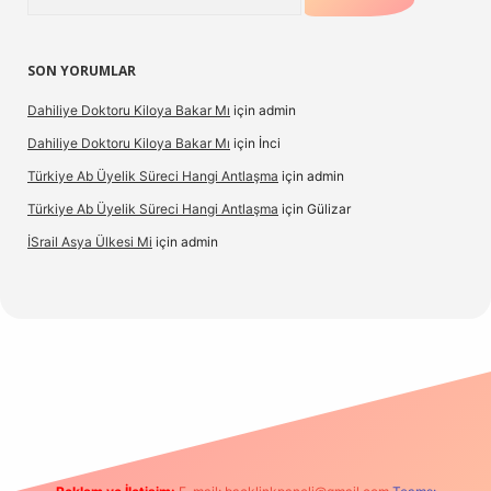
SON YORUMLAR
Dahiliye Doktoru Kiloya Bakar Mı
için
admin
Dahiliye Doktoru Kiloya Bakar Mı
için
İnci
Türkiye Ab Üyelik Süreci Hangi Antlaşma
için
admin
Türkiye Ab Üyelik Süreci Hangi Antlaşma
için
Gülizar
İSrail Asya Ülkesi Mi
için
admin
d.casino