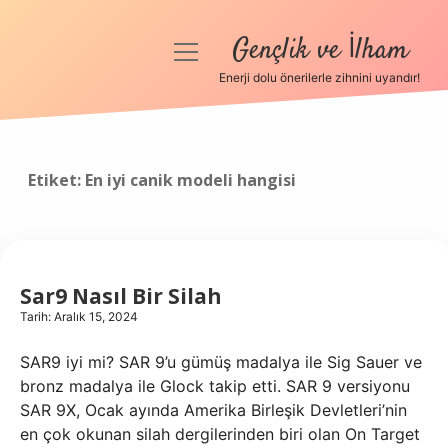
Gençlik ve İlham
menüyü
aç
Enerji dolu önerilerle zihnini uyandır!
Anasayfa
Gizlilik Politikası
Etiket:
En iyi canik modeli hangisi
Yasal Uyarı
Hakkımızda
Sar9 Nasıl Bir Silah
Tarih: Aralık 15, 2024
SAR9 iyi mi? SAR 9’u gümüş madalya ile Sig Sauer ve
bronz madalya ile Glock takip etti. SAR 9 versiyonu
SAR 9X, Ocak ayında Amerika Birleşik Devletleri’nin
en çok okunan silah dergilerinden biri olan On Target