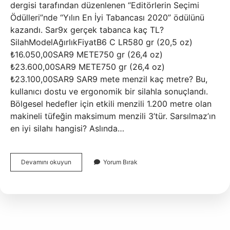
dergisi tarafından düzenlenen “Editörlerin Seçimi
Ödülleri”nde “Yılın En İyi Tabancası 2020” ödülünü
kazandı. Sar9x gerçek tabanca kaç TL?
SilahModelAğırlıkFiyatB6 C LR580 gr (20,5 oz)
₺16.050,00SAR9 METE750 gr (26,4 oz)
₺23.600,00SAR9 METE750 gr (26,4 oz)
₺23.100,00SAR9 SAR9 mete menzil kaç metre? Bu,
kullanıcı dostu ve ergonomik bir silahla sonuçlandı.
Bölgesel hedefler için etkili menzili 1.200 metre olan
makineli tüfeğin maksimum menzili 3’tür. Sarsılmaz’ın
en iyi silahı hangisi? Aslında…
Sar9
Devamını okuyun
Yorum Bırak
Nasıl
Bir
Silah