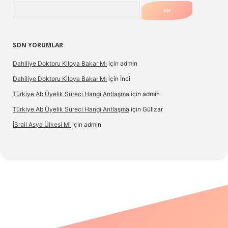
Arama
SON YORUMLAR
Dahiliye Doktoru Kiloya Bakar Mı
için
admin
Dahiliye Doktoru Kiloya Bakar Mı
için
İnci
Türkiye Ab Üyelik Süreci Hangi Antlaşma
için
admin
Türkiye Ab Üyelik Süreci Hangi Antlaşma
için
Gülizar
İSrail Asya Ülkesi Mi
için
admin
.casino