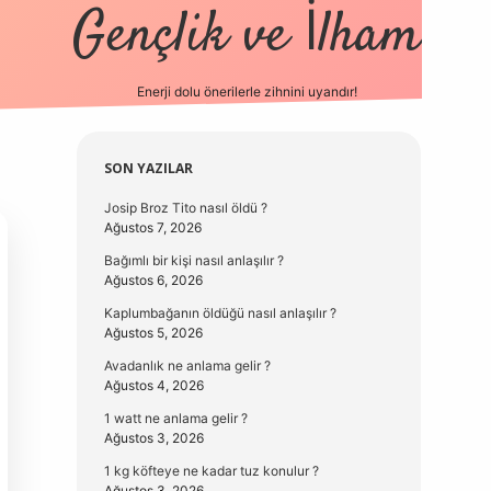
Gençlik ve İlham
Enerji dolu önerilerle zihnini uyandır!
vd.casino
Sidebar
SON YAZILAR
Josip Broz Tito nasıl öldü ?
Ağustos 7, 2026
Bağımlı bir kişi nasıl anlaşılır ?
Ağustos 6, 2026
Kaplumbağanın öldüğü nasıl anlaşılır ?
Ağustos 5, 2026
Avadanlık ne anlama gelir ?
Ağustos 4, 2026
1 watt ne anlama gelir ?
Ağustos 3, 2026
1 kg köfteye ne kadar tuz konulur ?
Ağustos 3, 2026