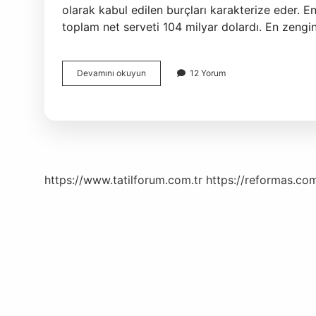
olarak kabul edilen burçları karakterize eder. E
toplam net serveti 104 milyar dolardı. En zeng
Ceolar
Devamını okuyun
12 Yorum
Hangi
Burç
https://www.tatilforum.com.tr
https://reformas.com