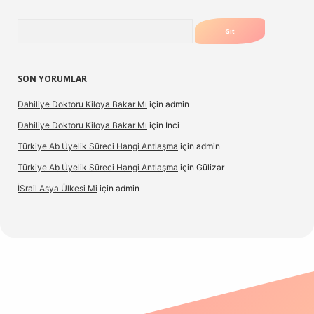
Arama
SON YORUMLAR
Dahiliye Doktoru Kiloya Bakar Mı
için
admin
Dahiliye Doktoru Kiloya Bakar Mı
için
İnci
Türkiye Ab Üyelik Süreci Hangi Antlaşma
için
admin
Türkiye Ab Üyelik Süreci Hangi Antlaşma
için
Gülizar
İSrail Asya Ülkesi Mi
için
admin
.casino