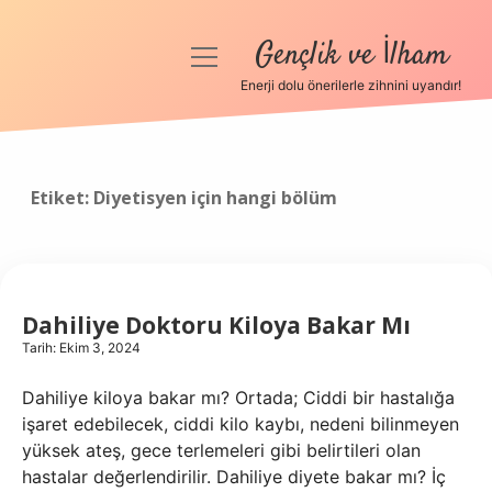
Gençlik ve İlham
menüyü
aç
Enerji dolu önerilerle zihnini uyandır!
Anasayfa
Gizlilik Politikası
Etiket:
Diyetisyen için hangi bölüm
Yasal Uyarı
Hakkımızda
Dahiliye Doktoru Kiloya Bakar Mı
Tarih: Ekim 3, 2024
Dahiliye kiloya bakar mı? Ortada; Ciddi bir hastalığa
işaret edebilecek, ciddi kilo kaybı, nedeni bilinmeyen
yüksek ateş, gece terlemeleri gibi belirtileri olan
hastalar değerlendirilir. Dahiliye diyete bakar mı? İç