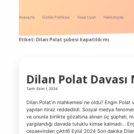
Anasayfa
Gizlilik Politikası
Yasal Uyarı
Hakkımızda
Etiket:
Dilan Polat şubesi kapatıldı mı
Dilan Polat Davası
Tarih: Ekim 1, 2024
Dilan Polat’ın mahkemesi ne oldu? Engin Polat 
yapılan itiraz reddedildi. Sosyal medya fenomeni
ve onunla birlikte gözaltına alınan üç şüpheli, 
yargılandığı davada tutuklu kimse kalmadı… Engi
cezaevinden çıktı!6 Eylül 2024 Son dakika Dil