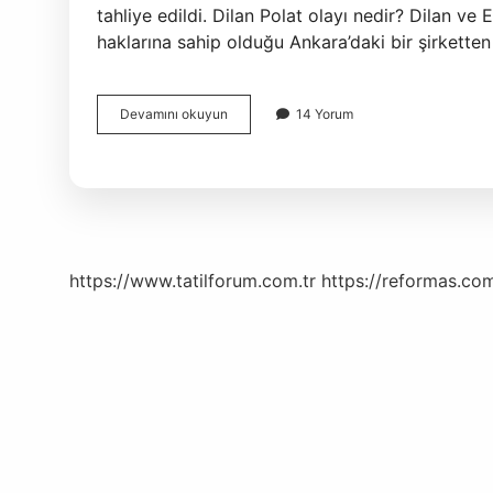
tahliye edildi. Dilan Polat olayı nedir? Dilan ve 
haklarına sahip olduğu Ankara’daki bir şirketten
Dilan
Devamını okuyun
14 Yorum
Polat
Davası
Ne
Oldu
https://www.tatilforum.com.tr
https://reformas.com