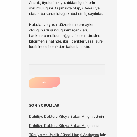
Ancak, üyelerimiz yazdıkları içeriklerin
sorumluluğunu taşımakta olup, siteye üye
olarak bu sorumluluğu kabul etmiş sayılırlar.
Hukuka ve yasal düzenlemelere aykırı
olduğunu düşündüğünüz içerikleri,
backlinkpanelicomtr@gmail.com
adresine
bildirmeniz halinde, ilgili içerikler yasal süre
içerisinde sitemizden kaldırılacaktır.
Arama
SON YORUMLAR
Dahiliye Doktoru Kiloya Bakar Mı
için
admin
Dahiliye Doktoru Kiloya Bakar Mı
için
İnci
Türkiye Ab Üyelik Süreci Hangi Antlaşma
için