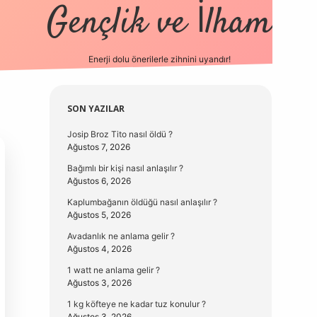
Gençlik ve İlham
Enerji dolu önerilerle zihnini uyandır!
vd.casino
Sidebar
SON YAZILAR
Josip Broz Tito nasıl öldü ?
Ağustos 7, 2026
Bağımlı bir kişi nasıl anlaşılır ?
Ağustos 6, 2026
Kaplumbağanın öldüğü nasıl anlaşılır ?
Ağustos 5, 2026
Avadanlık ne anlama gelir ?
Ağustos 4, 2026
1 watt ne anlama gelir ?
Ağustos 3, 2026
1 kg köfteye ne kadar tuz konulur ?
Ağustos 3, 2026