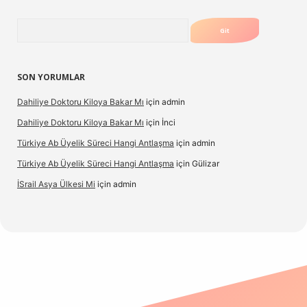
Arama
SON YORUMLAR
Dahiliye Doktoru Kiloya Bakar Mı
için
admin
Dahiliye Doktoru Kiloya Bakar Mı
için
İnci
Türkiye Ab Üyelik Süreci Hangi Antlaşma
için
admin
Türkiye Ab Üyelik Süreci Hangi Antlaşma
için
Gülizar
İSrail Asya Ülkesi Mi
için
admin
asino