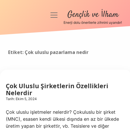
Gençlik ve İlham
menüyü
aç
Enerji dolu önerilerle zihnini uyandır!
Anasayfa
Gizlilik Politikası
Etiket:
Çok uluslu pazarlama nedir
Yasal Uyarı
Hakkımızda
Çok Uluslu Şirketlerin Özellikleri
Nelerdir
Tarih: Ekim 5, 2024
Çok uluslu işletmeler nelerdir? Çokuluslu bir şirket
(MNC), esasen kendi ülkesi dışında en az bir ülkede
üretim yapan bir şirkettir, vb. Tesislere ve diğer