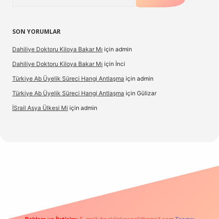
SON YORUMLAR
Dahiliye Doktoru Kiloya Bakar Mı
için
admin
Dahiliye Doktoru Kiloya Bakar Mı
için
İnci
Türkiye Ab Üyelik Süreci Hangi Antlaşma
için
admin
Türkiye Ab Üyelik Süreci Hangi Antlaşma
için
Gülizar
İSrail Asya Ülkesi Mi
için
admin
.casino