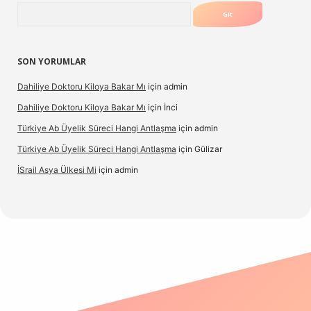
Arama
SON YORUMLAR
Dahiliye Doktoru Kiloya Bakar Mı
için
admin
Dahiliye Doktoru Kiloya Bakar Mı
için
İnci
Türkiye Ab Üyelik Süreci Hangi Antlaşma
için
admin
Türkiye Ab Üyelik Süreci Hangi Antlaşma
için
Gülizar
İSrail Asya Ülkesi Mi
için
admin
casino