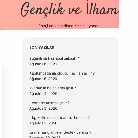
Gençlik ve İlham
Enerji dolu önerilerle zihnini uyandır!
vd.casino
Sidebar
SON YAZILAR
Bağımlı bir kişi nasıl anlaşılır ?
Ağustos 6, 2026
Kaplumbağanın öldüğü nasıl anlaşılır ?
Ağustos 5, 2026
Avadanlık ne anlama gelir ?
Ağustos 4, 2026
1 watt ne anlama gelir ?
Ağustos 3, 2026
1 kg köfteye ne kadar tuz konulur ?
Ağustos 3, 2026
İsrail’e hangi ülkeler destek veriyor ?
Temmuz 30, 2026