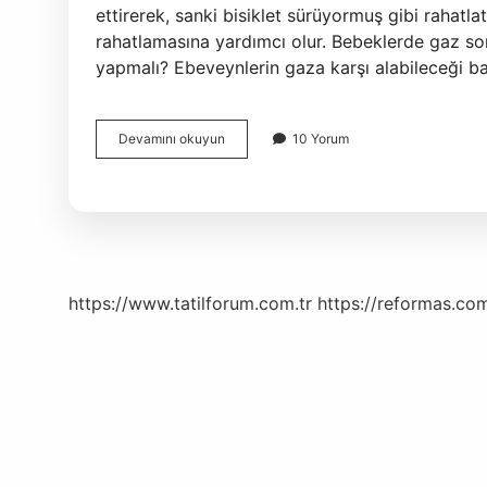
ettirerek, sanki bisiklet sürüyormuş gibi rahatla
rahatlamasına yardımcı olur. Bebeklerde gaz so
yapmalı? Ebeveynlerin gaza karşı alabileceği b
Bebeğin
Devamını okuyun
10 Yorum
Gazdan
Ağladığı
Nasıl
Anlaşılır
https://www.tatilforum.com.tr
https://reformas.com