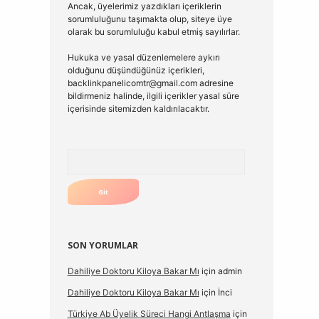
Ancak, üyelerimiz yazdıkları içeriklerin
sorumluluğunu taşımakta olup, siteye üye
olarak bu sorumluluğu kabul etmiş sayılırlar.
Hukuka ve yasal düzenlemelere aykırı
olduğunu düşündüğünüz içerikleri,
backlinkpanelicomtr@gmail.com
adresine
bildirmeniz halinde, ilgili içerikler yasal süre
içerisinde sitemizden kaldırılacaktır.
Arama
SON YORUMLAR
Dahiliye Doktoru Kiloya Bakar Mı
için
admin
Dahiliye Doktoru Kiloya Bakar Mı
için
İnci
Türkiye Ab Üyelik Süreci Hangi Antlaşma
için