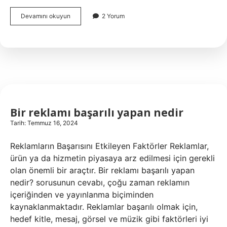
Gönül
Devamını okuyun
2 Yorum
Çalab
ın
tahtı
gönüle
Çalap
Bahdı
ne
demek
Bir reklamı başarılı yapan nedir
Tarih: Temmuz 16, 2024
Reklamların Başarısını Etkileyen Faktörler Reklamlar,
ürün ya da hizmetin piyasaya arz edilmesi için gerekli
olan önemli bir araçtır. Bir reklamı başarılı yapan
nedir? sorusunun cevabı, çoğu zaman reklamın
içeriğinden ve yayınlanma biçiminden
kaynaklanmaktadır. Reklamlar başarılı olmak için,
hedef kitle, mesaj, görsel ve müzik gibi faktörleri iyi