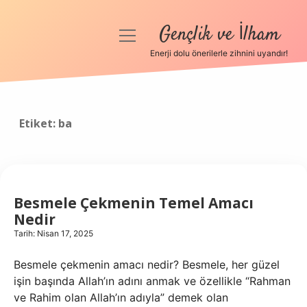
Gençlik ve İlham
menüyü
aç
Enerji dolu önerilerle zihnini uyandır!
Anasayfa
Gizlilik Politikası
Etiket:
ba
Yasal Uyarı
Hakkımızda
Besmele Çekmenin Temel Amacı
Nedir
Tarih: Nisan 17, 2025
Besmele çekmenin amacı nedir? Besmele, her güzel
işin başında Allah’ın adını anmak ve özellikle “Rahman
ve Rahim olan Allah’ın adıyla” demek olan