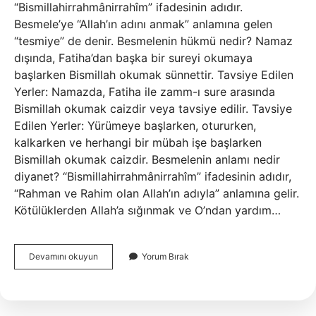
“Bismillahirrahmânirrahîm” ifadesinin adıdır.
Besmele’ye “Allah’ın adını anmak” anlamına gelen
“tesmiye” de denir. Besmelenin hükmü nedir? Namaz
dışında, Fatiha’dan başka bir sureyi okumaya
başlarken Bismillah okumak sünnettir. Tavsiye Edilen
Yerler: Namazda, Fatiha ile zamm-ı sure arasında
Bismillah okumak caizdir veya tavsiye edilir. Tavsiye
Edilen Yerler: Yürümeye başlarken, otururken,
kalkarken ve herhangi bir mübah işe başlarken
Bismillah okumak caizdir. Besmelenin anlamı nedir
diyanet? “Bismillahirrahmânirrahîm” ifadesinin adıdır,
“Rahman ve Rahim olan Allah’ın adıyla” anlamına gelir.
Kötülüklerden Allah’a sığınmak ve O’ndan yardım…
Besmele
Devamını okuyun
Yorum Bırak
Çekmenin
Temel
Amacı
Nedir