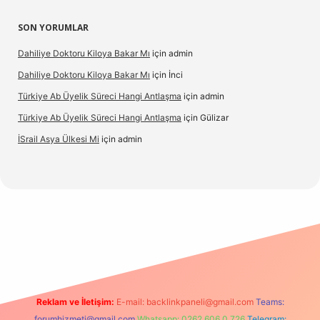
SON YORUMLAR
Dahiliye Doktoru Kiloya Bakar Mı
için
admin
Dahiliye Doktoru Kiloya Bakar Mı
için
İnci
Türkiye Ab Üyelik Süreci Hangi Antlaşma
için
admin
Türkiye Ab Üyelik Süreci Hangi Antlaşma
için
Gülizar
İSrail Asya Ülkesi Mi
için
admin
sino
Reklam ve İletişim:
E-mail:
backlinkpaneli@gmail.com
Teams:
forumhizmeti@gmail.com
Whatsapp: 0262 606 0 726
Telegram: