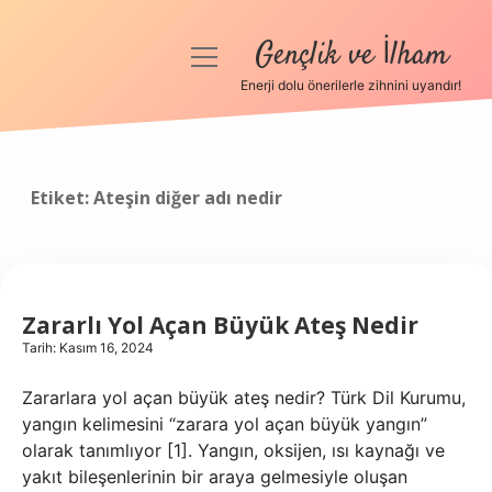
Gençlik ve İlham
menüyü
aç
Enerji dolu önerilerle zihnini uyandır!
Anasayfa
Gizlilik Politikası
Etiket:
Ateşin diğer adı nedir
Yasal Uyarı
Hakkımızda
Zararlı Yol Açan Büyük Ateş Nedir
Tarih: Kasım 16, 2024
Zararlara yol açan büyük ateş nedir? Türk Dil Kurumu,
yangın kelimesini “zarara yol açan büyük yangın”
olarak tanımlıyor [1]. Yangın, oksijen, ısı kaynağı ve
yakıt bileşenlerinin bir araya gelmesiyle oluşan