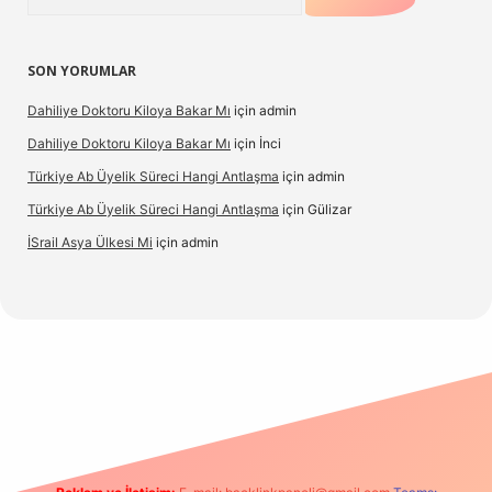
SON YORUMLAR
Dahiliye Doktoru Kiloya Bakar Mı
için
admin
Dahiliye Doktoru Kiloya Bakar Mı
için
İnci
Türkiye Ab Üyelik Süreci Hangi Antlaşma
için
admin
Türkiye Ab Üyelik Süreci Hangi Antlaşma
için
Gülizar
İSrail Asya Ülkesi Mi
için
admin
d.casino