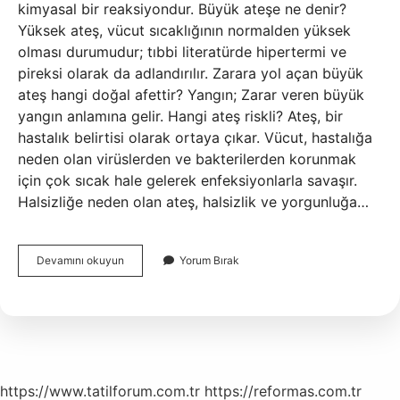
kimyasal bir reaksiyondur. Büyük ateşe ne denir?
Yüksek ateş, vücut sıcaklığının normalden yüksek
olması durumudur; tıbbi literatürde hipertermi ve
pireksi olarak da adlandırılır. Zarara yol açan büyük
ateş hangi doğal afettir? Yangın; Zarar veren büyük
yangın anlamına gelir. Hangi ateş riskli? Ateş, bir
hastalık belirtisi olarak ortaya çıkar. Vücut, hastalığa
neden olan virüslerden ve bakterilerden korunmak
için çok sıcak hale gelerek enfeksiyonlarla savaşır.
Halsizliğe neden olan ateş, halsizlik ve yorgunluğa…
Zararlı
Devamını okuyun
Yorum Bırak
Yol
Açan
Büyük
Ateş
Nedir
https://www.tatilforum.com.tr
https://reformas.com.tr