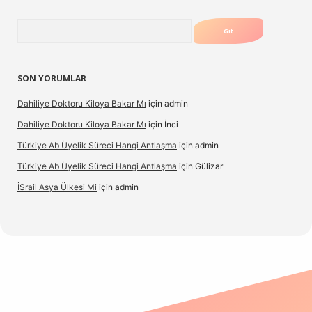
Arama
SON YORUMLAR
Dahiliye Doktoru Kiloya Bakar Mı
için
admin
Dahiliye Doktoru Kiloya Bakar Mı
için
İnci
Türkiye Ab Üyelik Süreci Hangi Antlaşma
için
admin
Türkiye Ab Üyelik Süreci Hangi Antlaşma
için
Gülizar
İSrail Asya Ülkesi Mi
için
admin
no