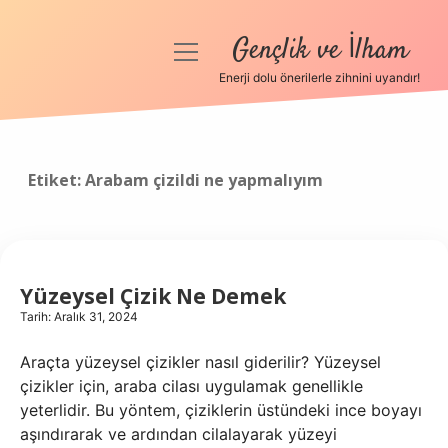
Gençlik ve İlham
menüyü
aç
Enerji dolu önerilerle zihnini uyandır!
Anasayfa
Gizlilik Politikası
Etiket:
Arabam çizildi ne yapmalıyım
Yasal Uyarı
Hakkımızda
Yüzeysel Çizik Ne Demek
Tarih: Aralık 31, 2024
Araçta yüzeysel çizikler nasıl giderilir? Yüzeysel
çizikler için, araba cilası uygulamak genellikle
yeterlidir. Bu yöntem, çiziklerin üstündeki ince boyayı
aşındırarak ve ardından cilalayarak yüzeyi