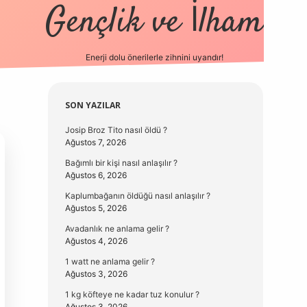
Gençlik ve İlham
Enerji dolu önerilerle zihnini uyandır!
vd.casino
Sidebar
SON YAZILAR
Josip Broz Tito nasıl öldü ?
Ağustos 7, 2026
Bağımlı bir kişi nasıl anlaşılır ?
Ağustos 6, 2026
Kaplumbağanın öldüğü nasıl anlaşılır ?
Ağustos 5, 2026
Avadanlık ne anlama gelir ?
Ağustos 4, 2026
1 watt ne anlama gelir ?
Ağustos 3, 2026
1 kg köfteye ne kadar tuz konulur ?
Ağustos 3, 2026