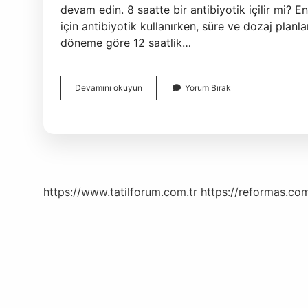
devam edin. 8 saatte bir antibiyotik içilir mi?
için antibiyotik kullanırken, süre ve dozaj planla
döneme göre 12 saatlik…
Antibiyotik
Devamını okuyun
Yorum Bırak
Içildikten
Kaç
Saat
Sonra
https://www.tatilforum.com.tr
https://reformas.com