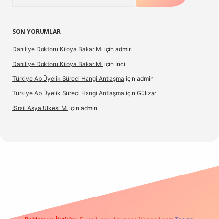
SON YORUMLAR
Dahiliye Doktoru Kiloya Bakar Mı
için
admin
Dahiliye Doktoru Kiloya Bakar Mı
için
İnci
Türkiye Ab Üyelik Süreci Hangi Antlaşma
için
admin
Türkiye Ab Üyelik Süreci Hangi Antlaşma
için
Gülizar
İSrail Asya Ülkesi Mi
için
admin
casino