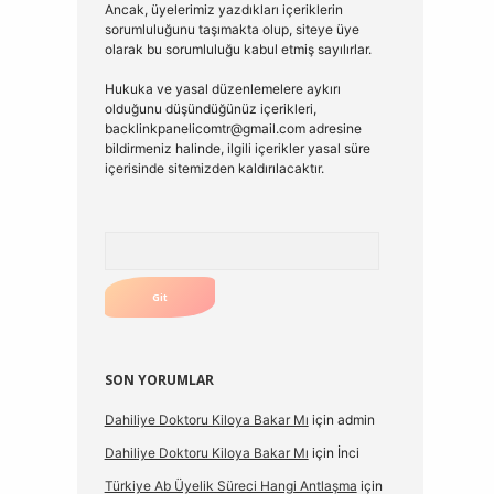
Ancak, üyelerimiz yazdıkları içeriklerin
sorumluluğunu taşımakta olup, siteye üye
olarak bu sorumluluğu kabul etmiş sayılırlar.
Hukuka ve yasal düzenlemelere aykırı
olduğunu düşündüğünüz içerikleri,
backlinkpanelicomtr@gmail.com
adresine
bildirmeniz halinde, ilgili içerikler yasal süre
içerisinde sitemizden kaldırılacaktır.
Arama
SON YORUMLAR
Dahiliye Doktoru Kiloya Bakar Mı
için
admin
Dahiliye Doktoru Kiloya Bakar Mı
için
İnci
Türkiye Ab Üyelik Süreci Hangi Antlaşma
için