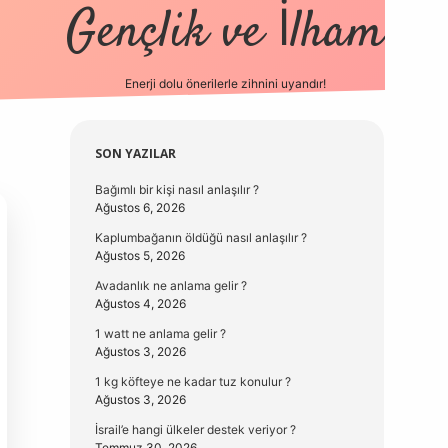
Gençlik ve İlham
Enerji dolu önerilerle zihnini uyandır!
vd.casino
Sidebar
SON YAZILAR
Bağımlı bir kişi nasıl anlaşılır ?
Ağustos 6, 2026
Kaplumbağanın öldüğü nasıl anlaşılır ?
Ağustos 5, 2026
Avadanlık ne anlama gelir ?
Ağustos 4, 2026
1 watt ne anlama gelir ?
Ağustos 3, 2026
1 kg köfteye ne kadar tuz konulur ?
Ağustos 3, 2026
İsrail’e hangi ülkeler destek veriyor ?
Temmuz 30, 2026