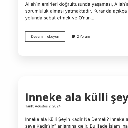
Allah’ın emirleri doğrultusunda yaşaması, Allah’ı
sorumluluk alması yatmaktadır. Kuran’da açıkça be
yolunda sebat etmek ve O’nun…
Allah
Devamını okuyun
2 Yorum
katında
hak
din
nedir
Inneke ala külli şe
Tarih: Ağustos 2, 2024
Inneke ala Külli Şeyin Kadir Ne Demek? Inneke al
şeye Kadir’sin” anlamına gelir. Bu ifade İslam inan