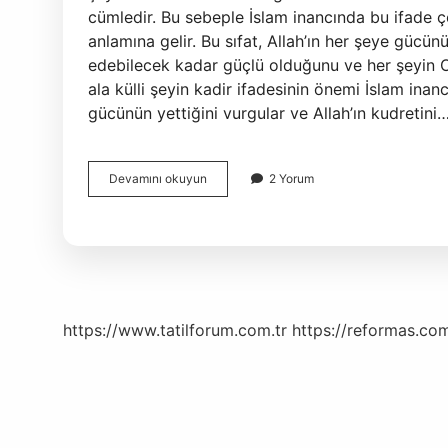
cümledir. Bu sebeple İslam inancında bu ifade ço
anlamına gelir. Bu sıfat, Allah’ın her şeye gücünün
edebilecek kadar güçlü olduğunu ve her şeyin O
ala külli şeyin kadir ifadesinin önemi İslam inanc
gücünün yettiğini vurgular ve Allah’ın kudretini
Inneke
Devamını okuyun
2 Yorum
ala
külli
şeyin
kadir
ne
demek
https://www.tatilforum.com.tr
https://reformas.com