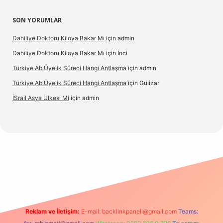
SON YORUMLAR
Dahiliye Doktoru Kiloya Bakar Mı
için
admin
Dahiliye Doktoru Kiloya Bakar Mı
için
İnci
Türkiye Ab Üyelik Süreci Hangi Antlaşma
için
admin
Türkiye Ab Üyelik Süreci Hangi Antlaşma
için
Gülizar
İSrail Asya Ülkesi Mi
için
admin
.casino
Reklam ve İletişim:
E-mail:
backlinkpaneli@gmail.com
Teams: