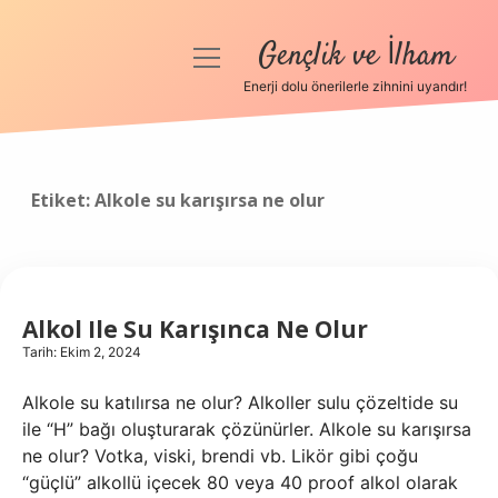
Gençlik ve İlham
menüyü
aç
Enerji dolu önerilerle zihnini uyandır!
Anasayfa
Gizlilik Politikası
Etiket:
Alkole su karışırsa ne olur
Yasal Uyarı
Hakkımızda
Alkol Ile Su Karışınca Ne Olur
Tarih: Ekim 2, 2024
Alkole su katılırsa ne olur? Alkoller sulu çözeltide su
ile “H” bağı oluşturarak çözünürler. Alkole su karışırsa
ne olur? Votka, viski, brendi vb. Likör gibi çoğu
“güçlü” alkollü içecek 80 veya 40 proof alkol olarak