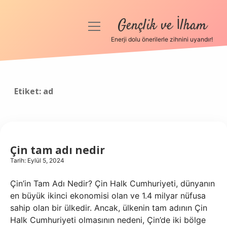
Gençlik ve İlham
menüyü
aç
Enerji dolu önerilerle zihnini uyandır!
Anasayfa
Gizlilik Politikası
Etiket:
ad
Yasal Uyarı
Hakkımızda
Çin tam adı nedir
Tarih: Eylül 5, 2024
Çin’in Tam Adı Nedir? Çin Halk Cumhuriyeti, dünyanın
en büyük ikinci ekonomisi olan ve 1.4 milyar nüfusa
sahip olan bir ülkedir. Ancak, ülkenin tam adının Çin
Halk Cumhuriyeti olmasının nedeni, Çin’de iki bölge