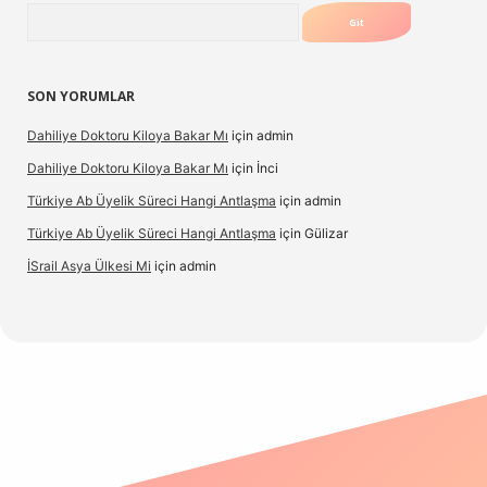
Arama
SON YORUMLAR
Dahiliye Doktoru Kiloya Bakar Mı
için
admin
Dahiliye Doktoru Kiloya Bakar Mı
için
İnci
Türkiye Ab Üyelik Süreci Hangi Antlaşma
için
admin
Türkiye Ab Üyelik Süreci Hangi Antlaşma
için
Gülizar
İSrail Asya Ülkesi Mi
için
admin
d.casino