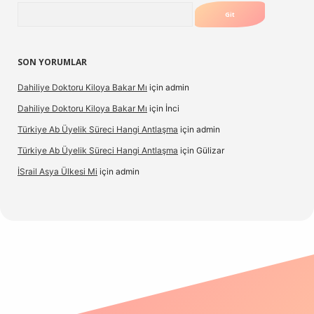
Arama
SON YORUMLAR
Dahiliye Doktoru Kiloya Bakar Mı
için
admin
Dahiliye Doktoru Kiloya Bakar Mı
için
İnci
Türkiye Ab Üyelik Süreci Hangi Antlaşma
için
admin
Türkiye Ab Üyelik Süreci Hangi Antlaşma
için
Gülizar
İSrail Asya Ülkesi Mi
için
admin
.casino