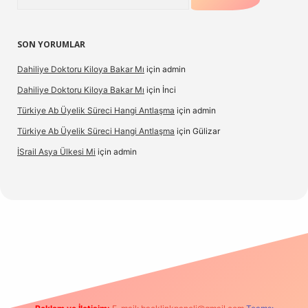
SON YORUMLAR
Dahiliye Doktoru Kiloya Bakar Mı
için
admin
Dahiliye Doktoru Kiloya Bakar Mı
için
İnci
Türkiye Ab Üyelik Süreci Hangi Antlaşma
için
admin
Türkiye Ab Üyelik Süreci Hangi Antlaşma
için
Gülizar
İSrail Asya Ülkesi Mi
için
admin
d.casino