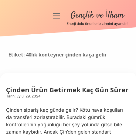
Gençlik ve İlham
menüyü
aç
Enerji dolu önerilerle zihnini uyandır!
Anasayfa
Gizlilik Politikası
Etiket:
40lık konteyner çinden kaça gelir
Yasal Uyarı
Hakkımızda
Çinden Ürün Getirmek Kaç Gün Sürer
Tarih: Eylül 29, 2024
Çinden sipariş kaç günde gelir? Kötü hava koşulları
da transferi zorlaştırabilir. Buradaki gümrük
kontrollerinin yoğunluğu her şey yolunda gitse bile
zaman kaybıdır. Ancak Çin’den gelen standart