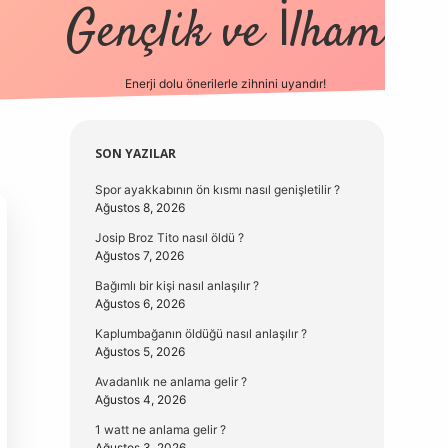
Gençlik ve İlham
Enerji dolu önerilerle zihnini uyandır!
vd.casino
Sidebar
SON YAZILAR
Spor ayakkabının ön kısmı nasıl genişletilir ?
Ağustos 8, 2026
Josip Broz Tito nasıl öldü ?
Ağustos 7, 2026
Bağımlı bir kişi nasıl anlaşılır ?
Ağustos 6, 2026
Kaplumbağanın öldüğü nasıl anlaşılır ?
Ağustos 5, 2026
Avadanlık ne anlama gelir ?
Ağustos 4, 2026
1 watt ne anlama gelir ?
Ağustos 3, 2026