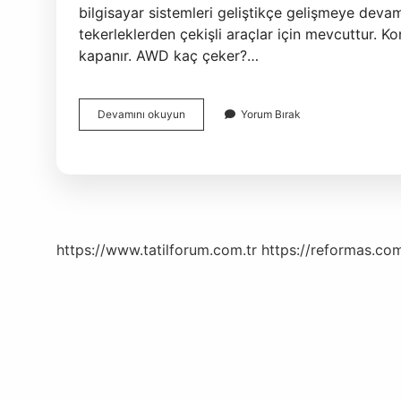
bilgisayar sistemleri geliştikçe gelişmeye deva
tekerleklerden çekişli araçlar için mevcuttur. K
kapanır. AWD kaç çeker?…
Awd
Devamını okuyun
Yorum Bırak
Sürekli
Mi
https://www.tatilforum.com.tr
https://reformas.com