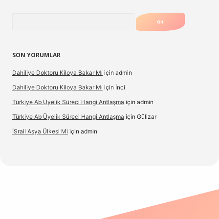
Arama
SON YORUMLAR
Dahiliye Doktoru Kiloya Bakar Mı
için
admin
Dahiliye Doktoru Kiloya Bakar Mı
için
İnci
Türkiye Ab Üyelik Süreci Hangi Antlaşma
için
admin
Türkiye Ab Üyelik Süreci Hangi Antlaşma
için
Gülizar
İSrail Asya Ülkesi Mi
için
admin
casino