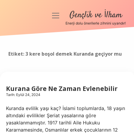
Gençlik ve İlham
menüyü
aç
Enerji dolu önerilerle zihnini uyandır!
Anasayfa
Gizlilik Politikası
Etiket:
3 kere boşol demek Kuranda geçiyor mu
Yasal Uyarı
Hakkımızda
Kurana Göre Ne Zaman Evlenebilir
Tarih: Eylül 24, 2024
Kuranda evlilik yaşı kaç? İslami toplumlarda, 18 yaşın
altındaki evlilikler Şeriat yasalarına göre
yasaklanmamıştır. 1917 tarihli Aile Hukuku
Kararnamesinde, Osmanlılar erkek çocuklarının 12