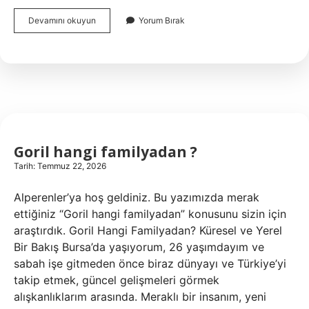
1
Devamını okuyun
Yorum Bırak
gün
çok
yemekle
kilo
alınır
mı
?
Goril hangi familyadan ?
Tarih: Temmuz 22, 2026
Alperenler’ya hoş geldiniz. Bu yazımızda merak
ettiğiniz “Goril hangi familyadan” konusunu sizin için
araştırdık. Goril Hangi Familyadan? Küresel ve Yerel
Bir Bakış Bursa’da yaşıyorum, 26 yaşımdayım ve
sabah işe gitmeden önce biraz dünyayı ve Türkiye’yi
takip etmek, güncel gelişmeleri görmek
alışkanlıklarım arasında. Meraklı bir insanım, yeni