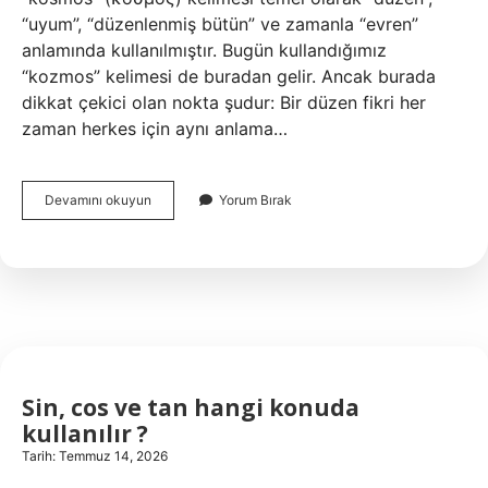
“uyum”, “düzenlenmiş bütün” ve zamanla “evren”
anlamında kullanılmıştır. Bugün kullandığımız
“kozmos” kelimesi de buradan gelir. Ancak burada
dikkat çekici olan nokta şudur: Bir düzen fikri her
zaman herkes için aynı anlama…
Kosmos
Devamını okuyun
Yorum Bırak
kitabını
kim
yazdı
?
Sin, cos ve tan hangi konuda
kullanılır ?
Tarih: Temmuz 14, 2026