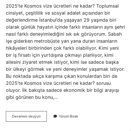
2025’te Kosmos vize ücretleri ne kadar? Toplumsal
cinsiyet, çeşitlilik ve sosyal adalet açısından bir
değerlendirme İstanbul’da yaşayan 29 yaşında biri
olarak günlük hayatın içinde farklı insanların aynı şehri
nasıl farklı deneyimlediğini sık sık görüyorum. Sabah
işe giderken metrobüste yan yana duran insanların
hikâyeleri birbirinden çok farklı olabiliyor. Kimi yeni
bir iş fırsatı için yurtdışına çıkmayı planlıyor, kimi
ailesini ziyaret etmek istiyor, kimi ise sadece başka
bir ülkeyi görmek ve yeni deneyimler yaşamak istiyor.
Bu noktada sıkça karşıma çıkan konulardan biri de
2025’te Kosmos vize ücretleri ne kadar? sorusu
oluyor. İlk bakışta sadece ekonomik bir bilgi arayışı
gibi görünen bu konu,…
2025’te
Devamını okuyun
Yorum Bırak
Kosmos
vize