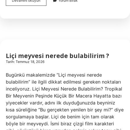
1
Devamını okuyun
Yorum Bırak
kibrit
kutusu
tahin
helvası
kaç
kaloridir
?
Liçi meyvesi nerede bulabilirim ?
Tarih: Temmuz 18, 2026
Bugünkü makalemizde “Liçi meyvesi nerede
bulabilirim” ile ilgili dikkat edilmesi gereken noktaları
inceliyoruz. Liçi Meyvesi Nerede Bulabilirim? Tropikal
Bir Meyvenin Peşinde Küçük Bir Macera Hayatta bazı
yiyecekler vardır, adını ilk duyduğunuzda beyniniz
kısa süreliğine “Bu gerçekten yenilen bir şey mi?” diye
sorgulamaya başlar. Liçi de benim için tam olarak
böyle bir meyveydi. İsmi biraz çizgi film karakteri