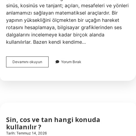
sinüs, kosinüs ve tanjant; açıları, mesafeleri ve yönleri
anlamamızı sağlayan matematiksel araçlardır. Bir
yapının yüksekliğini ölçmekten bir uçağın hareket
rotasını hesaplamaya, bilgisayar grafiklerinden ses
dalgalarını incelemeye kadar birçok alanda
kullanılırlar. Bazen kendi kendime…
Sin,
Devamını okuyun
Yorum Bırak
cos
ve
tan
hangi
konuda
kullanılır
?
Sin, cos ve tan hangi konuda
kullanılır ?
Tarih: Temmuz 14, 2026