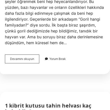
şeyler öğrenmek beni hep heyecanlandırıyor. Bu
yüzden, bazı hayvanlar ve onların özellikleri hakkında
daha fazla bilgi edinmeye çalışmak da beni hep
ilgilendiriyor. Geçenlerde bir arkadaşım “Goril hangi
familyadan?” diye sordu. İlk başta biraz şaşırdım,
çünkü goril dediğimizde hep bildiğimiz, tanıdık bir
hayvan var. Ama bu soruyu biraz daha derinlemesine
düşündüm, hem küresel hem de…
Goril
Devamını okuyun
Yorum Bırak
hangi
familyadan
?
1 kibrit kutusu tahin helvası kaç