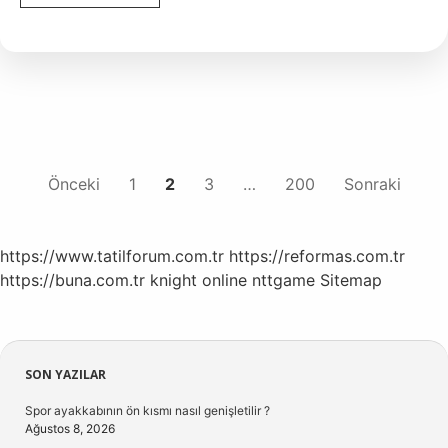
cos
ve
tan
hangi
konuda
kullanılır
?
Yazı
Önceki
1
2
3
…
200
Sonraki
sayfalaması
https://www.tatilforum.com.tr
https://reformas.com.tr
https://buna.com.tr
knight online
nttgame
Sitemap
Sidebar
SON YAZILAR
Spor ayakkabının ön kısmı nasıl genişletilir ?
Ağustos 8, 2026