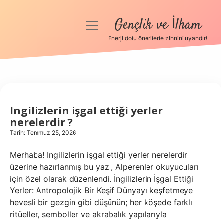
Gençlik ve İlham
menüyü
aç
Enerji dolu önerilerle zihnini uyandır!
Anasayfa
Gizlilik Politikası
Gençlik
Yasal Uyarı
Ingilizlerin işgal ettiği yerler
ve
nerelerdir ?
Hakkımızda
İlham
Tarih: Temmuz 25, 2026
Merhaba! Ingilizlerin işgal ettiği yerler nerelerdir
Yazılar
üzerine hazırlanmış bu yazı, Alperenler okuyucuları
için özel olarak düzenlendi. İngilizlerin İşgal Ettiği
Yerler: Antropolojik Bir Keşif Dünyayı keşfetmeye
hevesli bir gezgin gibi düşünün; her köşede farklı
ritüeller, semboller ve akrabalık yapılarıyla