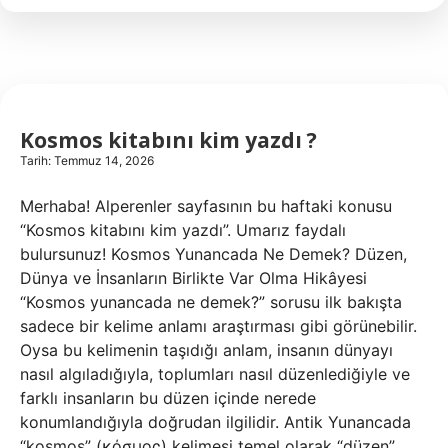
ücretleri
ne
kadar
?
Kosmos kitabını kim yazdı ?
Tarih: Temmuz 14, 2026
Merhaba! Alperenler sayfasının bu haftaki konusu
“Kosmos kitabını kim yazdı”. Umarız faydalı
bulursunuz! Kosmos Yunancada Ne Demek? Düzen,
Dünya ve İnsanların Birlikte Var Olma Hikâyesi
“Kosmos yunancada ne demek?” sorusu ilk bakışta
sadece bir kelime anlamı araştırması gibi görünebilir.
Oysa bu kelimenin taşıdığı anlam, insanın dünyayı
nasıl algıladığıyla, toplumları nasıl düzenlediğiyle ve
farklı insanların bu düzen içinde nerede
konumlandığıyla doğrudan ilgilidir. Antik Yunancada
“kosmos” (κόσμος) kelimesi temel olarak “düzen”,