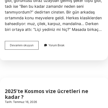
gibi, görüntüsü biraz uzaydan gelmiş şeker topu gibi,
tadı ise “Ben bu kadar zamandır neden seni
tanımıyordum?” dedirten cinsten. Bir gün arkadaş
ortamında konu meyvelere geldi. Herkes klasiklerden
bahsediyor: muz, çilek, karpuz, mandalina… Derken
biri ortaya attı: “Liçi yediniz mi hiç?” Masada birkaç…
Liçi
Devamını okuyun
Yorum Bırak
meyvesi
nerede
bulabilirim
?
2025’te Kosmos vize ücretleri ne
kadar ?
Tarih: Temmuz 16, 2026