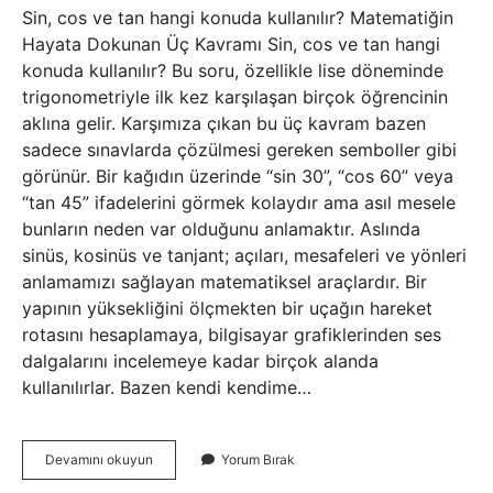
Sin, cos ve tan hangi konuda kullanılır? Matematiğin
Hayata Dokunan Üç Kavramı Sin, cos ve tan hangi
konuda kullanılır? Bu soru, özellikle lise döneminde
trigonometriyle ilk kez karşılaşan birçok öğrencinin
aklına gelir. Karşımıza çıkan bu üç kavram bazen
sadece sınavlarda çözülmesi gereken semboller gibi
görünür. Bir kağıdın üzerinde “sin 30”, “cos 60” veya
“tan 45” ifadelerini görmek kolaydır ama asıl mesele
bunların neden var olduğunu anlamaktır. Aslında
sinüs, kosinüs ve tanjant; açıları, mesafeleri ve yönleri
anlamamızı sağlayan matematiksel araçlardır. Bir
yapının yüksekliğini ölçmekten bir uçağın hareket
rotasını hesaplamaya, bilgisayar grafiklerinden ses
dalgalarını incelemeye kadar birçok alanda
kullanılırlar. Bazen kendi kendime…
Sin,
Devamını okuyun
Yorum Bırak
cos